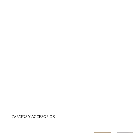
DE LAS MUJERES
TRAJES DE BAÑO
TOPS Y BLUSAS
CAMISETAS
JERSÉIS Y SUDADERAS
FONDOS
VESTIDOS
CHAQUETAS Y AMERICANAS
CONJUNTOS/TRAJES/MONOS
ABRIGOS Y CHAMARRAS
ZAPATOS Y ACCESORIOS