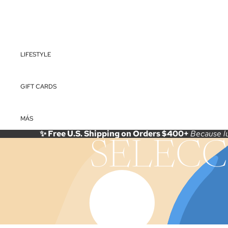
LEOPARD
MD BRIDE
O
CHEYENN
E
LIFESTYLE
GIFT CARDS
MÁS
✨ Free U.S. Shipping on Orders $400+
Because lu
SELECC