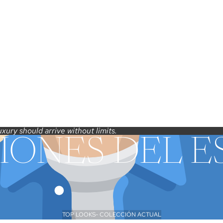
xury should arrive without limits.
IONES DEL ES
TOP LOOKS- COLECCIÓN ACTUAL