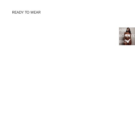
READY TO WEAR
ABBY
COMPRAR TODO
ROSETTE
BIKINI
SHOP BY CATEGORY
ABBY
ROSETTE
THE ESSENSTIALS
BIKINI
$149.95
ALL WORK ALL PLAY
MD LUXE
SHOP BY TREND
DENIM ON DENIM
DISCO INFERNO
GARDEN GODDESS