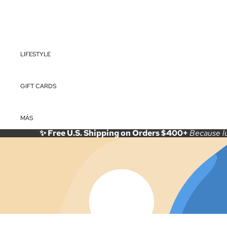
LEOPARD
MD BRIDE
O
CHEYENN
E
LIFESTYLE
GIFT CARDS
MÁS
✨ Free U.S. Shipping on Orders $400+
Because lu