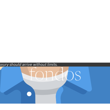
xury should arrive without limits.
fondos