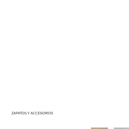
DE LAS MUJERES
TRAJES DE BAÑO
TOPS Y BLUSAS
CAMISETAS
JERSÉIS Y SUDADERAS
FONDOS
VESTIDOS
CHAQUETAS Y AMERICANAS
CONJUNTOS/TRAJES/MONOS
ABRIGOS Y CHAMARRAS
ZAPATOS Y ACCESORIOS