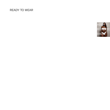
READY TO WEAR
ABBY
COMPRAR TODO
ROSETTE
BIKINI
SHOP BY CATEGORY
ABBY
ROSETTE
THE ESSENSTIALS
BIKINI
$149.95
ALL WORK ALL PLAY
MD LUXE
SHOP BY TREND
DENIM ON DENIM
DISCO INFERNO
GARDEN GODDESS