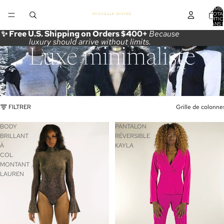
NOMB
TOTA
D’ARTIC
DANS 
PANIER
✨ Free U.S. Shipping on Orders $400+
Because
luxury should arrive without limits.
Luxe minimaliste
FILTRER
Grille de colonne
BODY
PANTALON
BRILLANT
RÉVERSIBLE
À
KAYLA
COL
MONTANT
LAUREN