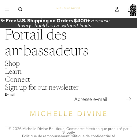
NOMB
TOTA
D’ARTIC
DANS 
PANIER
✨ Free U.S. Shipping on Orders $400+
Because
luxury should arrive without limits.
Portail des
ambassadeurs
Shop
Learn
Connect
Sign up for our newsletter
E-mail
© 2026
Michelle Divine Boutique
,
Commerce électronique propulsé par
Shopify
Politique de remboursement
Politique de confidentialité